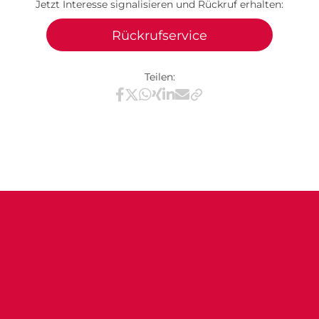
Jetzt Interesse signalisieren und Rückruf erhalten:
Rückrufservice
Teilen:
Teilen via Facebook
Teilen via X / Twitter
Teilen via WhatsApp
Teilen via Xing
Teilen via LinkedIn
Teilen via E-Mail