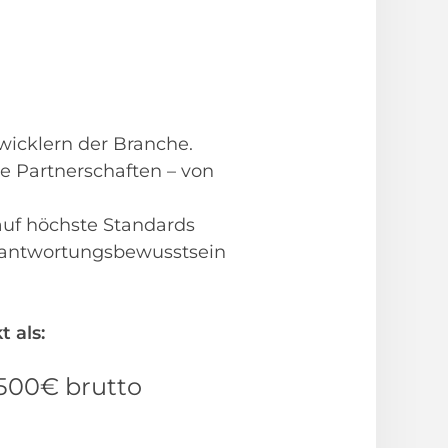
wicklern der Branche.
ke Partnerschaften – von
 auf höchste Standards
erantwortungsbewusstsein
 als:
.500€ brutto