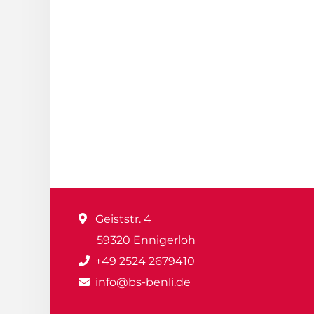
Geiststr. 4
59320 Ennigerloh
+49 2524 2679410
info@bs-benli.de