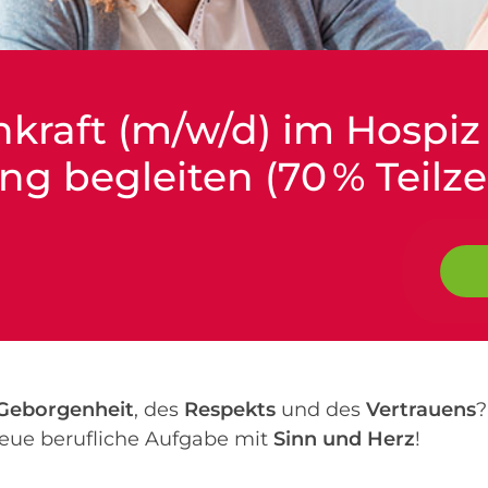
hkraft (m/w/d) im Hospiz 
g begleiten (70 % Teilzei
Geborgenheit
, des
Respekts
und des
Vertrauens
?
neue berufliche Aufgabe mit
Sinn und Herz
!