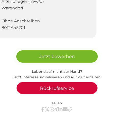
Altenpfleger (m/w/d)
Warendorf
Ohne Anschreiben
8012A45201
Jetzt bewerben
Lebenslauf nicht zur Hand?
Jetzt Interesse signalisieren und Rückruf erhalten:
Rückrufservice
Teilen:
Teilen via Facebook
Teilen via X / Twitter
Teilen via WhatsApp
Teilen via Xing
Teilen via LinkedIn
Teilen via E-Mail