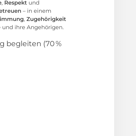
e
,
Respekt
und
betreuen
– in einem
stimmung
,
Zugehörigkeit
e und ihre Angehörigen.
g begleiten (70 %