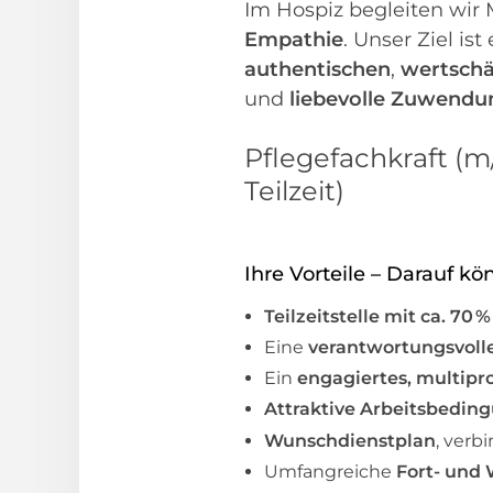
Im Hospiz begleiten wir
Empathie
. Unser Ziel is
authentischen
,
wertschä
und
liebevolle Zuwendu
Pflegefachkraft (m
Teilzeit)
Ihre Vorteile – Darauf kö
Teilzeitstelle mit ca. 7
Eine
verantwortungsvolle
Ein
engagiertes, multipr
Attraktive Arbeitsbedin
Wunschdienstplan
, verb
Umfangreiche
Fort- und