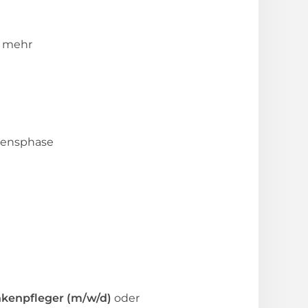
s mehr
ebensphase
nkenpfleger (m/w/d)
oder