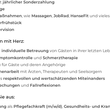
t
jährlicher Sonderzahlung
rge
Maßnahmen
, wie
Massagen
,
JobRad
,
HanseFit
und viele
rfrühstück
rvision
n mit Herz:
d
individuelle Betreuung
von Gästen in ihrer letzten L
mptomkontrolle
und
Schmerztherapie
)
für Gäste und deren Angehörige
menarbeit
mit Ärzten, Therapeuten und Seelsorgern
es
respektvollen und wertschätzenden Miteinanders
echungen
und
Fallreflexionen
Sie aus:
ung
als
Pflegefachkraft (m/w/d)
,
Gesundheits- und Kra