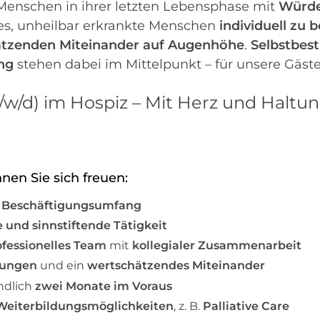
 Menschen in ihrer letzten Lebensphase mit
Würd
t es, unheilbar erkrankte Menschen
individuell zu 
tzenden Miteinander auf Augenhöhe
.
Selbstbe
ng
stehen dabei im Mittelpunkt – für unsere Gäst
/w/d) im Hospiz – Mit Herz und Haltun
nnen Sie sich freuen:
0 % Beschäftigungsumfang
 und sinnstiftende Tätigkeit
ofessionelles Team
mit
kollegialer Zusammenarbeit
gungen
und ein
wertschätzendes Miteinander
indlich
zwei Monate im Voraus
 Weiterbildungsmöglichkeiten
, z. B.
Palliative Care