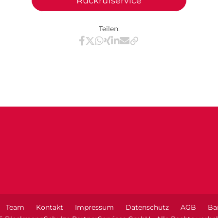
Rückrufservice
Teilen:
Teilen via Facebook
Teilen via X / Twitter
Teilen via WhatsApp
Teilen via Xing
Teilen via LinkedIn
Teilen via E-Mail
Team
Kontakt
Impressum
Datenschutz
AGB
Bar