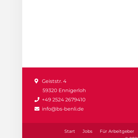
Geiststr. 4
59320 Ennigerloh
+49 2524 2679410
info@bs-benli.de
Start
Jobs
Für Arbeitgeber