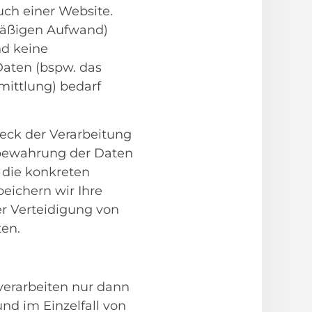
uch einer Website.
smäßigen Aufwand)
nd keine
aten (bspw. das
mittlung) bedarf
eck der Verarbeitung
fbewahrung der Daten
 die konkreten
peichern wir Ihre
r Verteidigung von
ten.
verarbeiten nur dann
und im Einzelfall von