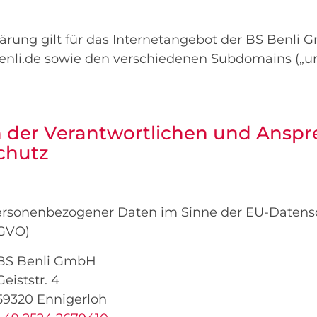
ärung gilt für das Internetangebot der BS Benli 
nli.de sowie den verschiedenen Subdomains („un
n der Verantwortlichen und Anspr
chutz
personenbezogener Daten im Sinne der EU-Datens
GVO)
BS Benli GmbH
Geiststr. 4
59320 Ennigerloh