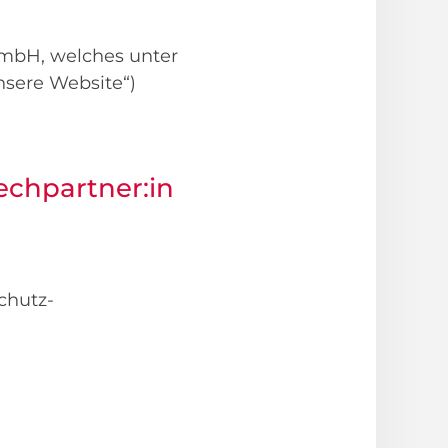
GmbH, welches unter
sere Website“)
echpartner:in
chutz-