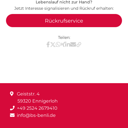
Lebenslauf nicht zur Hand?
Jetzt Interesse signalisieren und Rückruf erhalten:
Rückrufservice
Teilen:
Teilen via Facebook
Teilen via X / Twitter
Teilen via WhatsApp
Teilen via Xing
Teilen via LinkedIn
Teilen via E-Mail
Geiststr. 4
59320 Ennigerloh
+49 2524 2679410
info@bs-benli.de