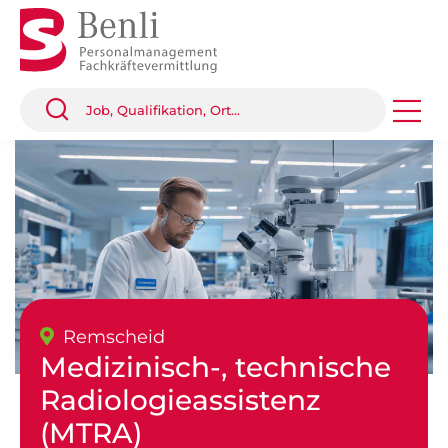
Remscheid
Medizinisch-, technische
Radiologieassistenz
(MTRA)