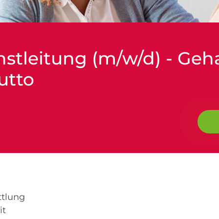
nstleitung (m/w/d) - Geh
utto
ttlung
it