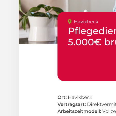
Havixbeck
Pflegedie
5.000€ br
Ort:
Havixbeck
Vertragsart:
Direktvermi
Arbeitszeitmodell:
Vollze