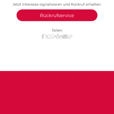
Jetzt Interesse signalisieren und Rückruf erhalten:
Rückrufservice
Teilen:
Teilen via Facebook
Teilen via X / Twitter
Teilen via WhatsApp
Teilen via Xing
Teilen via LinkedIn
Teilen via E-Mail