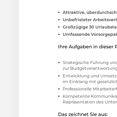
Attraktive, überdurchsch
Unbefristeter Arbeitsver
Großzügige 30 Urlaubst
Umfassende Vorsorgepa
Ihre Aufgaben in dieser P
Strategische Führung und
zur Budgetverantwortun
Entwicklung und Umsetzun
im Einklang mit gesetzli
Professionelle Mitarbeit
Kompetente Kommunikatio
Repräsentation des Unt
Das zeichnet Sie aus: