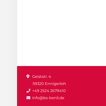
Geiststr. 4
59320 Ennigerloh
+49 2524 2679410
info@bs-benli.de