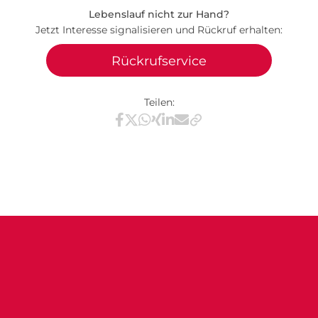
Lebenslauf nicht zur Hand?
Jetzt Interesse signalisieren und Rückruf erhalten:
Rückrufservice
Teilen:
Teilen via Facebook
Teilen via X / Twitter
Teilen via WhatsApp
Teilen via Xing
Teilen via LinkedIn
Teilen via E-Mail