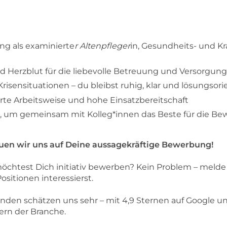
g als examinierte
r Altenpfleger
in, Gesundheits- und K
 Herzblut für die liebevolle Betreuung und Versorgun
sensituationen – du bleibst ruhig, klar und lösungsorie
erte Arbeitsweise und hohe Einsatzbereitschaft
st, um gemeinsam mit Kolleg*innen das Beste für die Be
uen wir uns auf Deine aussagekräftige Bewerbung!
öchtest Dich initiativ bewerben? Kein Problem – melde 
sitionen interessierst.
enden schätzen uns sehr – mit 4,9 Sternen auf Google 
ern der Branche.