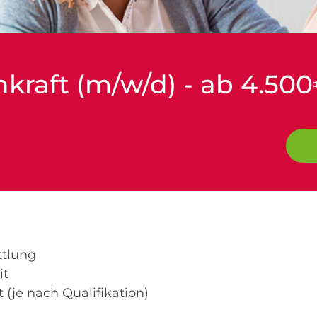
hkraft (m/w/d) - ab 4.500
ttlung
it
(je nach Qualifikation)
t