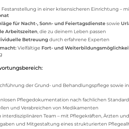
 Festanstellung in einer krisensicheren Einrichtung – m
onat
läge für Nacht-, Sonn- und Feiertagsdienste
sowie
Url
le Arbeitszeiten
, die zu deinem Leben passen
dividuelle Betreuung
durch erfahrene Experten
emacht:
Vielfältige
Fort- und Weiterbildungsmöglichke
g
wortungsbereich:
chführung der Grund- und Behandlungspflege sowie in
kenlosen Pflegedokumentation nach fachlichen Standard
tellen und Verabreichen von Medikamenten
nterdisziplinären Team – mit Pflegekräften, Ärzten un
gaben und Mitgestaltung eines strukturierten Pflegeall