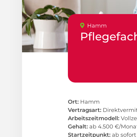
Hamm
Pflegefac
Ort:
Hamm
Vertragsart:
Direktvermi
Arbeitszeitmodell:
Vollze
Gehalt:
ab 4.500 €/Monat 
Startzeitpunkt:
ab sofor