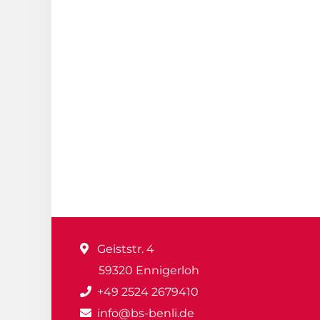
Geiststr. 4
59320 Ennigerloh
+49 2524 2679410
info@bs-benli.de