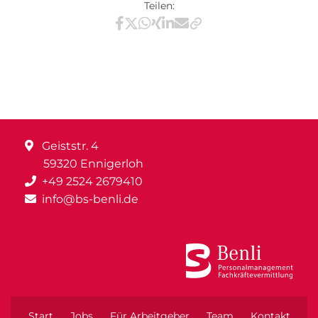
Teilen:
Teilen via Facebook
Teilen via X / Twitter
Teilen via WhatsApp
Teilen via Xing
Teilen via LinkedIn
Teilen via E-Mail
Geiststr. 4
59320 Ennigerloh
+49 2524 2679410
info@bs-benli.de
Start
Jobs
Für Arbeitgeber
Team
Kontakt