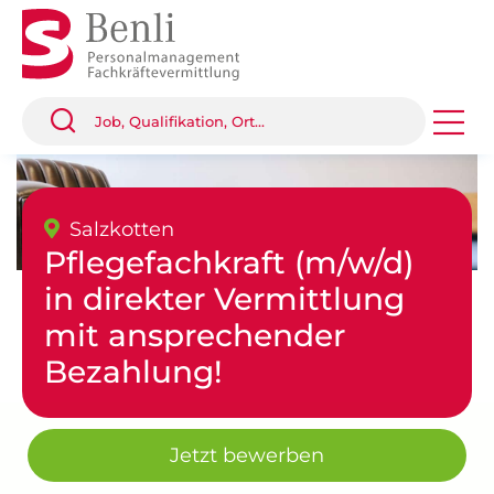
Salzkotten
Pflegefachkraft (m/w/d)
in direkter Vermittlung
mit ansprechender
Bezahlung!
Jetzt bewerben