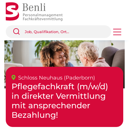
Schloss Neuhaus (Paderborn)
Pflegefachkraft (m/w/d)
in direkter Vermittlung
mit ansprechender
Bezahlung!