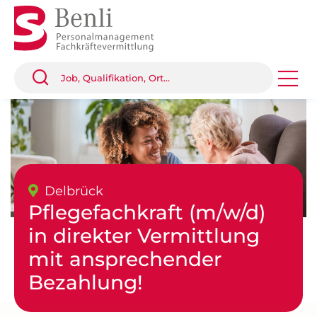
Delbrück
Pflegefachkraft (m/w/d)
in direkter Vermittlung
mit ansprechender
Bezahlung!