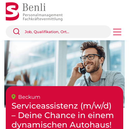
Beckum
Serviceassistenz (m/w/d)
– Deine Chance in einem
dynamischen Autohaus!